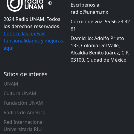
©
Escríbenos a:
radio@unam.mx
2024 Radio UNAM. Todos
Correo de voz: 55 56 23 32
los derechos reservados.
81
Conoce las nuevas
Domicilio: Adolfo Prieto
funcionalidades y mejoras
133, Colonia Del Valle,
aquí
Alcaldía Benito Juárez, C.P.
03100, Ciudad de México
Sitios de interés
UNAM
Cultura UNAM
Fundación UNAM
Radios de América
Red Internacional
Universitaria RIU