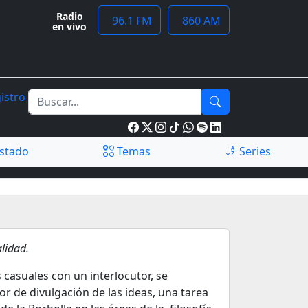
Radio
96.1 FM
860 AM
en vivo
istro
stado
Temas
Series
lidad.
 casuales con un interlocutor, se
or de divulgación de las ideas, una tarea