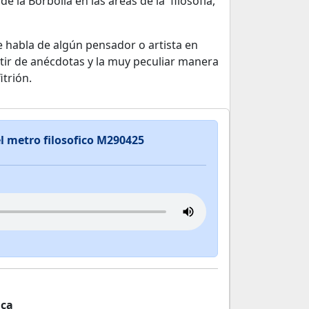
e la Borbolla en las áreas de la filosofía,
e habla de algún pensador o artista en
ir de anécdotas y la muy peculiar manera
itrión.
l metro filosofico M290425
ica