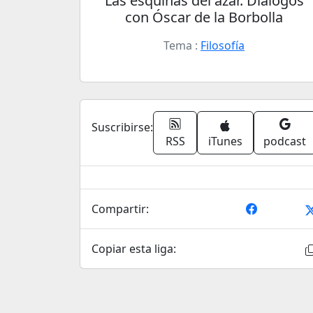
Las esquinas del azar. Diálogos
con Óscar de la Borbolla
Tema :
Filosofía
Suscribirse:
RSS
iTunes
podcast
Compartir:
Copiar esta liga: